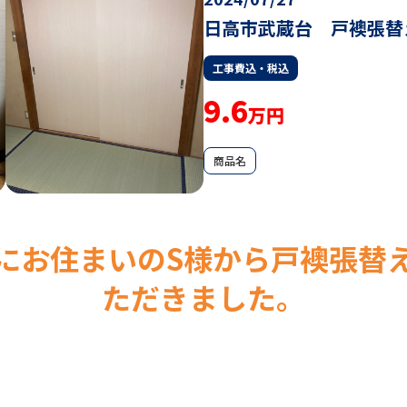
日高市武蔵台 戸襖張替
工事費込・税込
9.6
万円
商品名
にお住まいのS様から戸襖張替
ただきました。