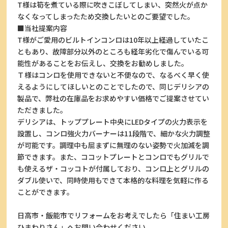
T様は筍を煮ている際に吹きこぼしてしまい、突然火が点か
なくなってしまったため交換したいとのご要望でした。
■当社提案内容
T様がご愛用のビルトインコンロは10年以上経過していたこ
ともあり、故障部分以外のところも経年劣化で傷んでいる可
能性があることをお伝えし、交換をお勧めしました。
Ｔ様はコンロを使用できないと不便なので、なるべく早く使
えるようにしてほしいとのことでしたので、同じデリシアの
製品で、弊社の在庫品をお求めやすい価格でご提案させてい
ただきました。
デリシアは、トッププレート中央にLEDタイプの火力表示を
設置し、コンロ強火力バーナーは11段階で、細かな火力調整
が可能です。調理中も屈まずに無理のない姿勢で火加減を調
節できます。また、ココットプレートとコンロでもグリルで
も使えるザ・コッコトが付属しており、コンロ上とグリルの
ダブル使いで、同時使用もできて本格的な料理を気軽に作る
ことができます。
日高市・飯能市でリフォームをお考えでしたら「住まい工房
ひまわりさん」へお問い合わせください。