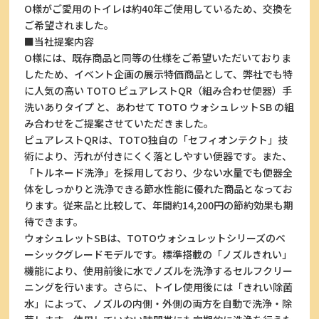
O様がご愛用のトイレは約40年ご使用しているため、交換を
ご希望されました。
■当社提案内容
O様には、既存商品と同等の仕様をご希望いただいておりま
したため、イベント企画の展示特価商品として、弊社でも特
に人気の高い TOTO ピュアレストQR（組み合わせ便器）手
洗いありタイプ と、あわせて TOTO ウォシュレットSB の組
み合わせをご提案させていただきました。
ピュアレストQRは、TOTO独自の「セフィオンテクト」技
術により、汚れが付きにくく落としやすい便器です。また、
「トルネード洗浄」を採用しており、少ない水量でも便器全
体をしっかりと洗浄できる節水性能に優れた商品となってお
ります。従来品と比較して、年間約14,200円の節約効果も期
待できます。
ウォシュレットSBは、TOTOウォシュレットシリーズのベ
ーシックグレードモデルです。標準搭載の「ノズルきれい」
機能により、使用前後に水でノズルを洗浄するセルフクリー
ニングを行います。さらに、トイレ使用後には「きれい除菌
水」によって、ノズルの内側・外側の両方を自動で洗浄・除