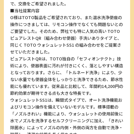
で、交換をご希望されました。
■当社提案内容
O様はTOTO製品をご希望されており、また温水洗浄便座の
操作につきましては、リモコン操作でなくても問題ないとの
ご要望でした。そのため、弊社でも特に人気の高い TOTO
ピュアレストQR（組み合わせ便器）手洗いありタイプ と、
同じく TOTO ウォシュレットSS1 の組み合わせをご提案さ
せていただきました。
ピュアレストQRは、TOTO独自の「セフィオンテクト」技
術により、便器表面に汚れが付きにくく、落としやすい構造
となっております。さらに、「トルネード洗浄」により、少
ない水量でも便器全体をしっかりと洗浄できるため、節水性
能にも優れています。従来品と比較して、年間約14,200円の
節約効果が期待できる点も大きな特長です。
ウォシュレットSS1は、瞬間式タイプで、オート洗浄機能お
よびリモコン操作を備えていないモデルです。標準搭載の
「ノズルきれい」機能により、ウォシュレットの使用前後に
水でノズルを洗浄するセルフクリーニングに加え、「きれい
除菌水」によってノズルの内側・外側の両方を自動で洗浄・