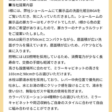
■当社提案内容
I様には、弊社ショールームにて展示品の洗面化粧台BGAを
ご覧いただき、気に入っていただきました。ショールームの
展示品の扉カラーはモノホワイトでしたが、I様から色の変
更のご希望がありましたので、扉カラーのナチュラルウッド
をご提案いたしました。
BGAは奥行きが50cmとコンパクトながら、底面積が広い洗
面ボウルを備えています。底面積が広いため、バケツなども
楽に入ります。
照明には LED照明を採用しているため、消費電力が少なく長
寿命で、交換の手間も軽減できます。
高さも設置場所に合わせて、ミラーキャビネットの高さを
103cmと98cmからお選びいただけます。
水栓は節湯水栓を採用しており、レバー中央位置で優先的に
吐水し、水とお湯の境にクリック感を設けることで、湯水を
使い分け、無駄なガスや電気の使用を防ぎます。
カラーバリエーションは4種類からお選びいただけ、ミラー
キャビネットや周辺収納もご自身のスタイルに合わせて自由
に組み合わせることができます。