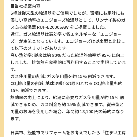
■当社提案内容
S様は従来型の給湯器をご使用でしたが、環境にも家計にも
優しい高効率のエコジョーズ給湯器として、リンナイ製のガ
スふろ給湯器 RUF-E2006SAW をご提案しました。
近年、ガス給湯器は高効率で省エネルギーな「エコジョー
ズ」が主流となっています。エコジョーズは従来型と比較し
て以下のメリットがあります。
高い熱効率: 従来は約 80% だった給湯熱効率が 95% に向上
しました。排気熱を効率的に再利用することで実現していま
す。
ガス使用量の削減: ガス使用量を約 15% 削減できます。
CO₂排出量の削減: 地球温暖化の原因となる CO₂排出量も約
15% 削減できます。
熱効率の向上により、給湯に必要なガス使用量が約 15% 削
減できるため、ガス料金も約 15% 削減できます。従来型と
同量のお湯を使用した場合、年間約 18,100 円の節約になり
ます。
日高市、飯能市でリフォームをお考えでしたら「住まい工房