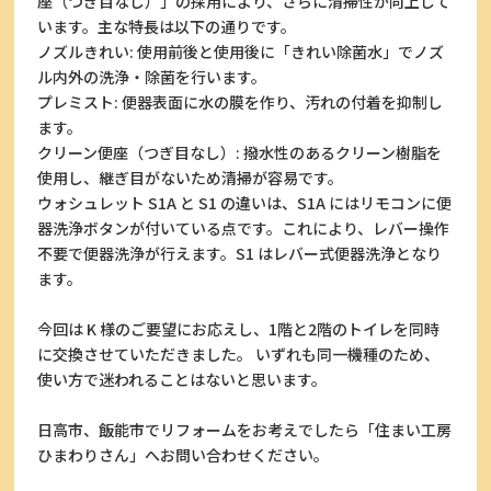
座（つぎ目なし）」の採用により、さらに清掃性が向上して
います。主な特長は以下の通りです。
ノズルきれい: 使用前後と使用後に「きれい除菌水」でノズ
ル内外の洗浄・除菌を行います。
プレミスト: 便器表面に水の膜を作り、汚れの付着を抑制し
ます。
クリーン便座（つぎ目なし）: 撥水性のあるクリーン樹脂を
使用し、継ぎ目がないため清掃が容易です。
ウォシュレット S1A と S1 の違いは、S1A にはリモコンに便
器洗浄ボタンが付いている点です。これにより、レバー操作
不要で便器洗浄が行えます。S1 はレバー式便器洗浄となり
ます。
今回は K 様のご要望にお応えし、1階と2階のトイレを同時
に交換させていただきました。 いずれも同一機種のため、
使い方で迷われることはないと思います。
日高市、飯能市でリフォームをお考えでしたら「住まい工房
ひまわりさん」へお問い合わせください。