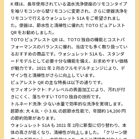
K 様は、長年使用されている温水洗浄便座のリモコンタイプ
を袖リモコンから壁リモコンに変更され、さらに便器洗浄を
リモコンで行えるウォシュレット S1A をご希望されまし
た。便器は、節水性と清掃性に優れた TOTO ピュアレスト
QR をお勧めしました。
TOTO ピュアレスト QR は、TOTO 独自の機能とコストパ
フォーマンスのバランスに優れ、当店でも多く取り扱ってい
るおすすめの商品です。ウォシュレット S1A も、スタンダ
ードモデルとして必要十分な機能を備え、お求めやすい価格
が魅力です。2021 年 2 月のフルモデルチェンジにより、デ
ザイン性と清掃性がさらに向上しています。
ピュアレスト QR の主な特長は以下の通りです。
セフィオンテクト: ナノレベルの表面加工により、汚れが付
きにくく、落ちやすい TOTO 独自の技術です。
トルネード洗浄: 少ない水量で効率的な洗浄を実現します。
超節水: 大 4.8L・小 3.6L の超節水性能で、年間約 14,200 円
の節約効果があります。
ウォシュレット S1A も 2021 年 2月に新型に切り替わり、本
体の高さが低くなり、清掃性が向上しました。「クリーン便