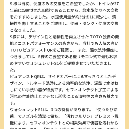
S 様は当初、便座のみの交換をご希望でしたが、トイレが27
年前に設置された旧型であることから、節水型便器への交換
をおすすめしました。 水道使用量が約3分の1に減少し、清
掃性も向上することをご説明し、便器・タンク・便座の交換
となりました。
S様には、デザイン性と清掃性を両立させた TOTO 独自の機
能とコストパフォーマンスの高さから、当社でも人気の高い
TOTO ピュアレストQRをご提案し、 また、温水洗浄便座に
つきましては、S様のご要望である壁リモコン式で最もお求
めやすいウォシュレットS1をご提案させていただきまし
た。
ピュアレストQRは、サイドカバーによるすっきりとしたデ
ザイン、トルネード洗浄による効率的な洗浄、深型で水はね
しにくい手洗い器が特長です。セフィオンテクト加工による
汚れの付着防止とフチなし形状による清掃性の高さも魅力で
す。
ウォシュレットS1は、3つの特長があります。「使うたび除
菌」でノズルを清潔に保ち、「汚れツルリン」プレミスト機
能により、セフィオンテクトとの相乗効果で便器を汚れから