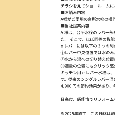
チラシを見てショールームに
■お悩み内容
A様がご愛用の台所水栓の操
■当社提案内容
A 様は、台所水栓のレバー部
た。 そこで、ほぼ同等の機能
e レバーには以下の 3 つの
①レバー中央位置では水のみ
②水から湯への切り替え位置
③適量の位置にもクリック感
キッチン用 e レバー水栓
す。従来のシングルレバー混合栓
4,900 円の節約効果があり、
日高市、飯能市でリフォーム
※2025年施工
この価格は施