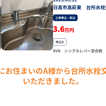
日高市高萩東 台所水栓
工事費込・税込
3.6
万円
商品名
KVK シングルレバー混合栓 KM
にお住まいのA様から台所水栓
いただきました。