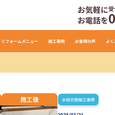
お気軽に
受
お電話を
リフォームメニュー
施工事例
お客様の声
よく
施工後
水栓交換施工事例
2025/03/21