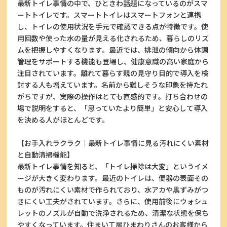
最新トイレ事情の中で、ひときわ話題になっているのがスマ
ートトイレです。スマートトイレはスマートフォンと連携
し、トイレの使用状況を手元で確認できる点が特徴です。使
用回数や使った水の量が見える化されるため、暮らしのリズ
ムを把握しやすくなります。最近では、排泄の傾向から体調
管理をサポートする機能も登場し、健康意識の高い家庭から
注目されています。離れて暮らす親の見守り目的で導入を検
討する人も増えています。名前から難しそうな印象を持たれ
がちですが、実際の操作はとても直感的です。打ち合わせの
場で説明をすると、「思っていたより簡単」と安心して導入
を決める人がほとんどです。
【お手入れラクラク｜最新トイレ事情に見る汚れにくい素材
と自動清掃機能】
最新トイレ事情を知ると、「トイレ掃除は大変」というイメ
ージが大きく変わります。最近のトイレは、便器の表面その
ものが汚れにくい素材で作られており、水アカや黒ずみがつ
きにくい工夫がされています。さらに、使用前後にウォシュ
レットのノズルが自動で洗浄されるため、清潔な状態を保ち
やすくなっています。住まい工房ひまわりさんのお客様から