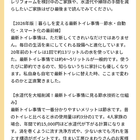
レリフォームを検討中のご家族や、水道代や掃除の手間を減
らしたいご家族はぜひ最後まで読んでみてください。
【2026年版｜暮らしを変える最新トイレ事情―節水・自動
化・スマート化の最前線】
最新トイレ事情は、ただ新しくてきれいなだけではありませ
ん。毎日の生活を楽にしてくれる設備へと進化しています。
20年前のトイレは1回で約13リットルの水を使っていまし
た。最新トイレ事情では約4～5リットルが一般的です。使う
たびに節約できるので、知らないうちに家計にも優しくなり
ます。私自身も自宅で最新トイレに替えた時、ここまで変わ
るのかと正直驚きました。
【水道代を大幅削減！最新トイレ事情に見る節水技術と仕組
み】
最新トイレ事情で一番分かりやすいメリットは節水です。昔
のトイレと比べると水の使用量は約3分の1です。4人家族の
場合、年間で約15,000円ほど水道代が下がる計算になりま
す。渦を巻くように流す洗浄方式や、少ない水でも汚れを落
とす構造がポイントです。住まい工房ひまわりさんのお客様