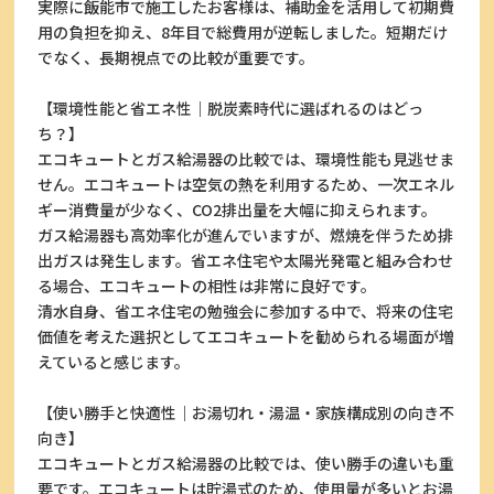
実際に飯能市で施工したお客様は、補助金を活用して初期費
用の負担を抑え、8年目で総費用が逆転しました。短期だけ
でなく、長期視点での比較が重要です。
【環境性能と省エネ性｜脱炭素時代に選ばれるのはどっ
ち？】
エコキュートとガス給湯器の比較では、環境性能も見逃せま
せん。エコキュートは空気の熱を利用するため、一次エネル
ギー消費量が少なく、CO2排出量を大幅に抑えられます。
ガス給湯器も高効率化が進んでいますが、燃焼を伴うため排
出ガスは発生します。省エネ住宅や太陽光発電と組み合わせ
る場合、エコキュートの相性は非常に良好です。
清水自身、省エネ住宅の勉強会に参加する中で、将来の住宅
価値を考えた選択としてエコキュートを勧められる場面が増
えていると感じます。
【使い勝手と快適性｜お湯切れ・湯温・家族構成別の向き不
向き】
エコキュートとガス給湯器の比較では、使い勝手の違いも重
要です。エコキュートは貯湯式のため、使用量が多いとお湯