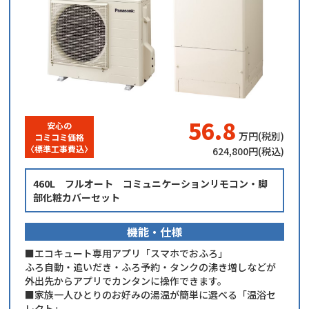
56.8
安心の
万円(税別)
コミコミ価格
​〈標準工事費込〉
624,800
円(税込)
460L フルオート コミュニケーションリモコン・脚
部化粧カバーセット
機能・仕様
■エコキュート専用アプリ「スマホでおふろ」
ふろ自動・追いだき・ふろ予約・タンクの沸き増しなどが
外出先からアプリでカンタンに操作できます。
■家族一人ひとりのお好みの湯温が簡単に選べる「温浴セ
レクト」