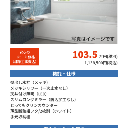
103.5
安心の
万円(税別)
コミコミ価格
​〈標準工事費込〉
1,138,500
円(税込)
機能・仕様
壁出し水栓（メッキ）
メッキシャワー（一次止水なし）
天井付け照明（LED）
スリムロングミラー（防汚加工なし）
とってもクリンカウンター
薄型断熱組フタ/2枚割（ホワイト）
手元収納棚